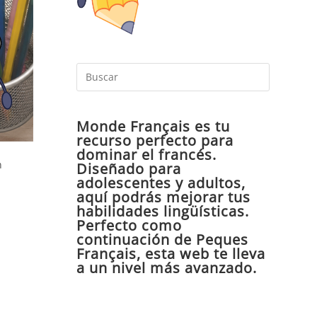
Pulsa
Escape
para
Monde Français es tu
cerrar
recurso perfecto para
el
dominar el francés.
panel
n
Diseñado para
de
adolescentes y adultos,
aquí podrás mejorar tus
búsqueda
habilidades lingüísticas.
Perfecto como
continuación de Peques
Français, esta web te lleva
a un nivel más avanzado.