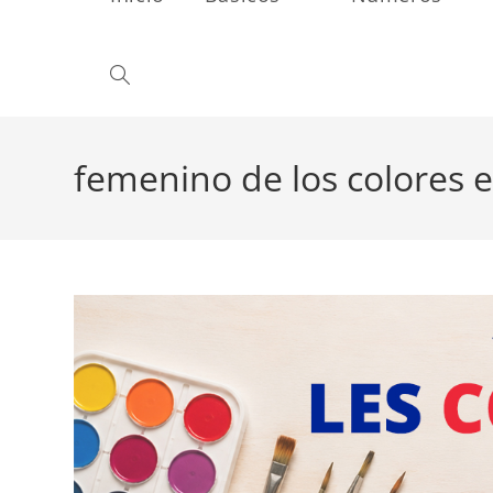
Alternar
búsqueda
femenino de los colores 
de
la
web