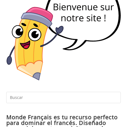
Pul
Es
par
Monde Français es tu recurso perfecto
cer
para dominar el francés. Diseñado
el