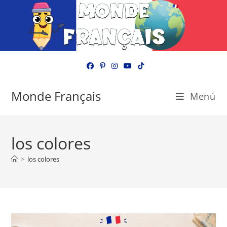
Ir
al
contenido
Monde Français
Menú
los colores
>
los colores