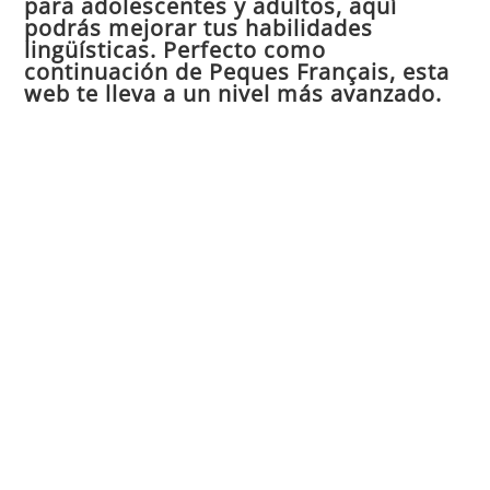
para adolescentes y adultos, aquí
pan
podrás mejorar tus habilidades
de
lingüísticas. Perfecto como
continuación de Peques Français, esta
bú
web te lleva a un nivel más avanzado.