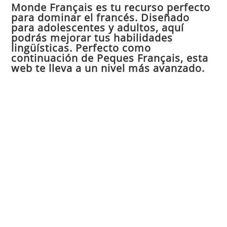
Monde Français es tu recurso perfecto
cer
para dominar el francés. Diseñado
el
para adolescentes y adultos, aquí
pan
podrás mejorar tus habilidades
de
lingüísticas. Perfecto como
continuación de Peques Français, esta
bú
web te lleva a un nivel más avanzado.