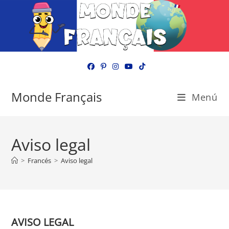
Ir
al
contenido
Monde Français
Menú
Aviso legal
>
Francés
>
Aviso legal
AVISO LEGAL