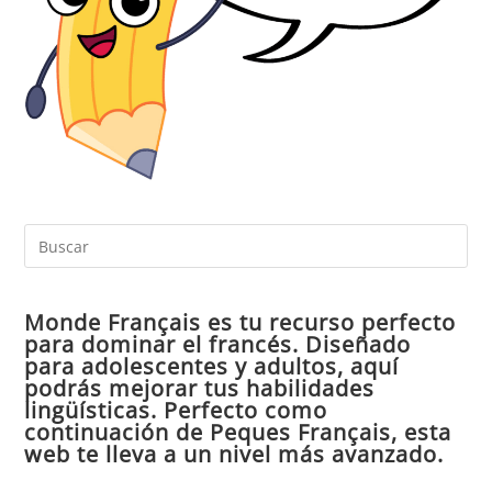
Pul
Es
par
Monde Français es tu recurso perfecto
cer
para dominar el francés. Diseñado
el
para adolescentes y adultos, aquí
pan
podrás mejorar tus habilidades
de
lingüísticas. Perfecto como
continuación de Peques Français, esta
bú
web te lleva a un nivel más avanzado.