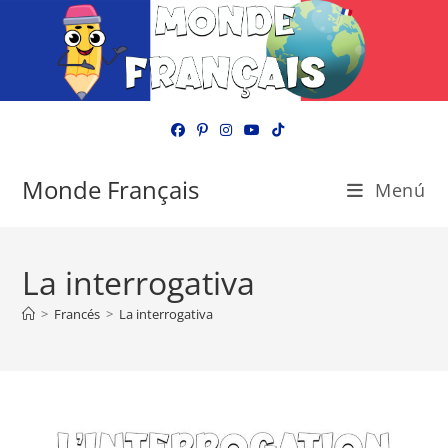
Ir
al
contenido
Monde Français
Menú
La interrogativa
>
Francés
>
La interrogativa