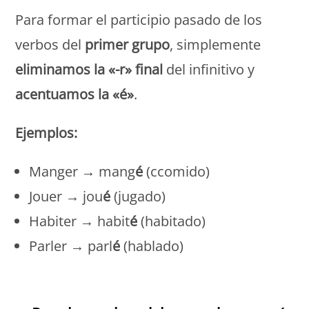
Para formar el participio pasado de los
verbos del
primer grupo
, simplemente
eliminamos la «-r» final
del infinitivo y
acentuamos la «é»
.
Ejemplos:
Manger → mang
é
(ccomido)
Jouer → jou
é
(jugado)
Habiter → habit
é
(habitado)
Parler → parl
é
(hablado)
Monde Français