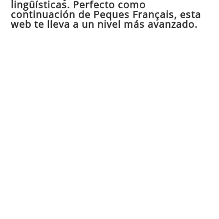
de
lingüísticas. Perfecto como
continuación de Peques Français, esta
bú
web te lleva a un nivel más avanzado.