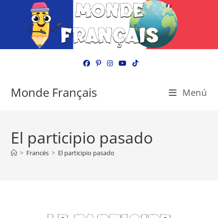
Ir
al
contenido
Monde Français
Menú
El participio pasado
>
Francés
>
El participio pasado