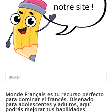
Pul
Es
par
Monde Français es tu recurso perfecto
cer
para dominar el francés. Diseñado
el
para adolescentes y adultos, aquí
pan
podrás mejorar tus habilidades