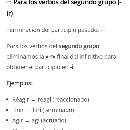
⇨
Para los verbos del segundo grupo (-
ir)
Terminación del participio pasado:
–
i
Para los verbos del
segundo grupo
,
eliminamos la
«-r»
final del infinitivo para
obtener el participio en
-i
.
Ejemplos:
Réagir → réag
i
(reaccionado)
Finir → fin
i
(terminado)
Agir → ag
i
(actuado)