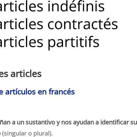
es articles
e artículos en francés
Monde Français
n a un sustantivo y nos ayudan a identificar s
o
(singular o plural).