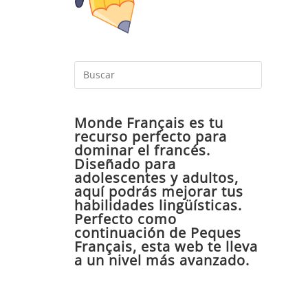
Pulsa
Escape
para
Monde Français es tu
cerrar
recurso perfecto para
el
dominar el francés.
panel
Diseñado para
de
adolescentes y adultos,
aquí podrás mejorar tus
búsqueda
habilidades lingüísticas.
Perfecto como
continuación de Peques
Français, esta web te lleva
a un nivel más avanzado.
u