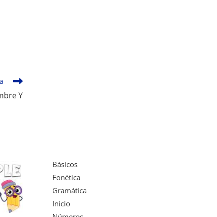
da
mbre Y
Básicos
Fonética
Gramática
Inicio
Números