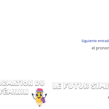
Monde Français
Siguiente entra
el prono