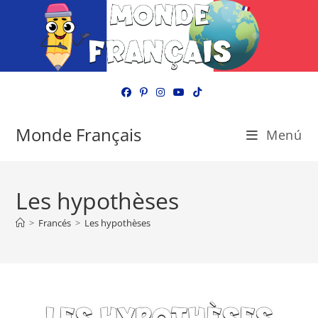
Ir
al
contenido
Monde Français
Menú
Les hypothèses
>
Francés
>
Les hypothèses