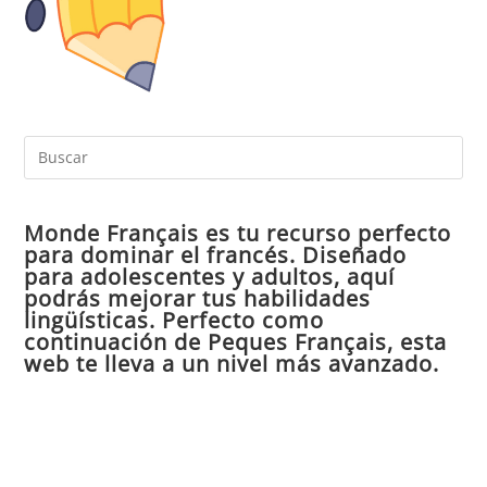
Pul
Es
par
Monde Français es tu recurso perfecto
cer
para dominar el francés. Diseñado
el
para adolescentes y adultos, aquí
pan
podrás mejorar tus habilidades
de
lingüísticas. Perfecto como
continuación de Peques Français, esta
bú
web te lleva a un nivel más avanzado.