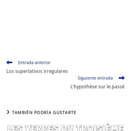
Monde Français
Leer
Entrada anterior
más
Los superlativos irregulares
artículos
Siguiente entrada
L’hypothèse sur le passé
TAMBIÉN PODRÍA GUSTARTE