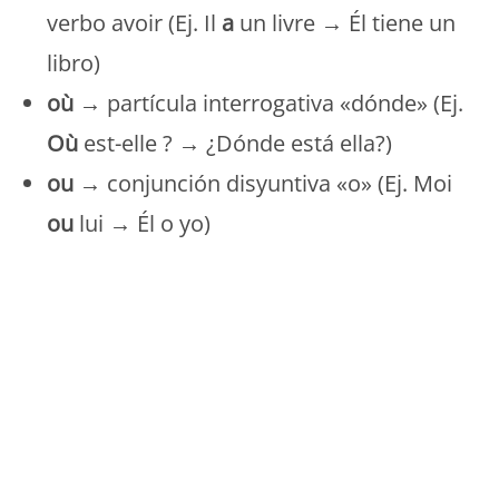
verbo avoir (Ej. Il
a
un livre → Él tiene un
libro)
où
→ partícula interrogativa «dónde» (Ej.
Où
est-elle ? → ¿Dónde está ella?)
ou
→ conjunción disyuntiva «o» (Ej. Moi
ou
lui → Él o yo)
Monde Français