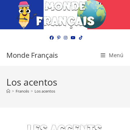
Ir
al
contenido
Monde Français
Menú
Los acentos
>
Francés
>
Los acentos