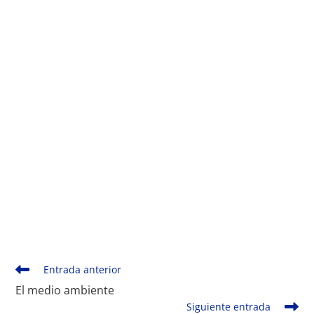
Monde Français
Leer
Entrada anterior
más
El medio ambiente
artículos
Siguiente entrada