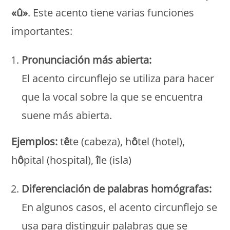
«û»
. Este acento tiene varias funciones
importantes:
Pronunciación más abierta:
El acento circunflejo se utiliza para hacer
que la vocal sobre la que se encuentra
suene más abierta.
Ejemplos:
t
ê
te (cabeza), h
ô
tel (hotel),
h
ô
pital (hospital),
î
le (isla)
Diferenciación de palabras homógrafas:
En algunos casos, el acento circunflejo se
usa para distinguir palabras que se