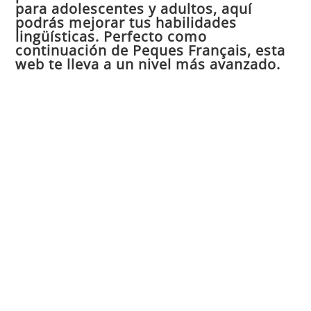
para adolescentes y adultos, aquí
pan
podrás mejorar tus habilidades
de
lingüísticas. Perfecto como
continuación de Peques Français, esta
bú
web te lleva a un nivel más avanzado.