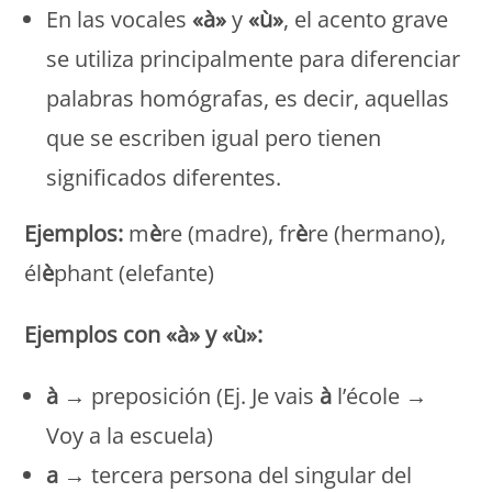
En las vocales
«à»
y
«ù»
, el acento grave
se utiliza principalmente para diferenciar
palabras homógrafas, es decir, aquellas
que se escriben igual pero tienen
significados diferentes.
Ejemplos:
m
è
re (madre), fr
è
re (hermano),
él
è
phant (elefante)
Ejemplos con «à» y «ù»:
à
→ preposición (Ej. Je vais
à
l’école →
Voy a la escuela)
a
→ tercera persona del singular del