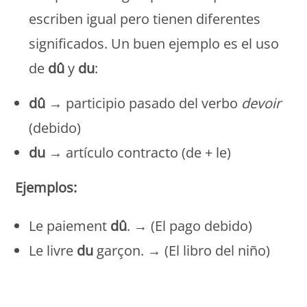
escriben igual pero tienen diferentes
significados. Un buen ejemplo es el uso
de
dû
y
du
:
dû
→ participio pasado del verbo
devoir
(debido)
du
→ artículo contracto (de + le)
Ejemplos:
Le paiement
dû
. → (El pago debido)
Le livre
du
garçon. → (El libro del niño)
Monde Français