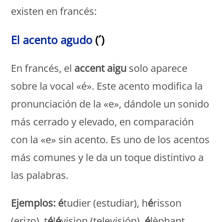
existen en francés:
El acento agudo
(´)
En francés, el
accent aigu
solo aparece
sobre la vocal «é». Este acento modifica la
pronunciación de la «e», dándole un sonido
más cerrado y elevado, en comparación
con la «e» sin acento. Es uno de los acentos
más comunes y le da un toque distintivo a
las palabras.
Ejemplos: é
tudier (estudiar), h
é
risson
(erizo), t
é
l
é
vision (televisión),
é
lèphant