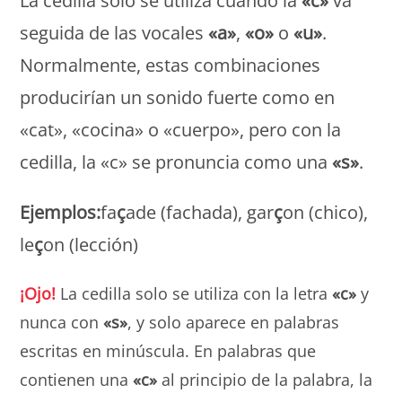
La cedilla solo se utiliza cuando la
«c»
va
seguida de las vocales
«a»
,
«o»
o
«u»
.
Normalmente, estas combinaciones
producirían un sonido fuerte como en
«cat», «cocina» o «cuerpo», pero con la
cedilla, la «c» se pronuncia como una
«s»
.
Ejemplos:
fa
ç
ade (fachada), gar
ç
on (chico),
le
ç
on (lección)
¡Ojo!
La cedilla solo se utiliza con la letra
«c»
y
nunca con
«s»
, y solo aparece en palabras
escritas en minúscula. En palabras que
contienen una
«c»
al principio de la palabra, la