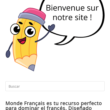
Pul
Es
par
Monde Français es tu recurso perfecto
cer
para dominar el francés. Diseñado
el