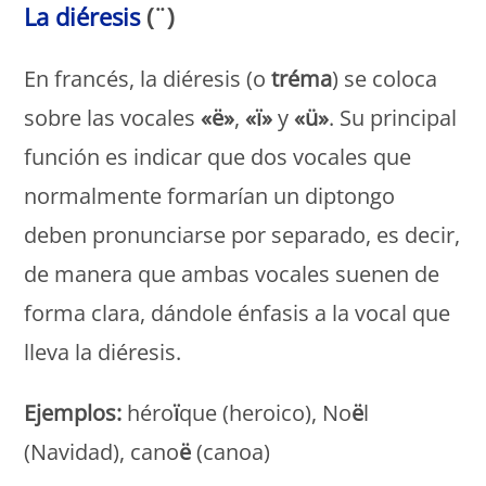
La diéresis
(¨)
En francés, la diéresis (o
tréma
) se coloca
sobre las vocales
«ë»
,
«ï»
y
«ü»
. Su principal
función es indicar que dos vocales que
normalmente formarían un diptongo
deben pronunciarse por separado, es decir,
de manera que ambas vocales suenen de
forma clara, dándole énfasis a la vocal que
lleva la diéresis.
Ejemplos:
héro
ï
que (heroico), No
ë
l
(Navidad), cano
ë
(canoa)