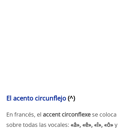
Monde Français
El acento circunflejo
(^)
En francés, el
accent circonflexe
se coloca
sobre todas las vocales:
«â», «ê», «î», «ô»
y