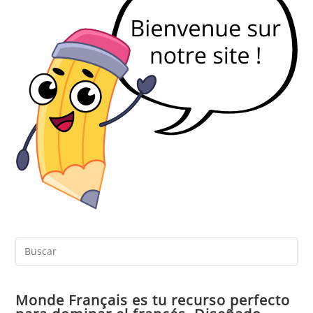
Pul
Es
par
Monde Français es tu recurso perfecto
cer