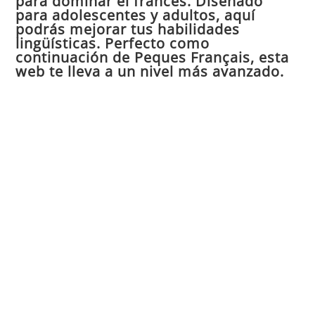
para dominar el francés. Diseñado
el
para adolescentes y adultos, aquí
pan
podrás mejorar tus habilidades
de
lingüísticas. Perfecto como
continuación de Peques Français, esta
bú
web te lleva a un nivel más avanzado.