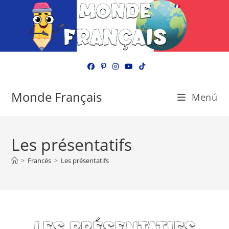
Ir
al
contenido
Monde Français
Menú
Les présentatifs
>
Francés
>
Les présentatifs