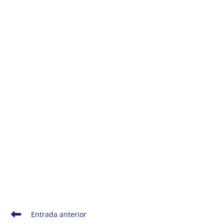
Monde Français
Leer
Entrada anterior
más