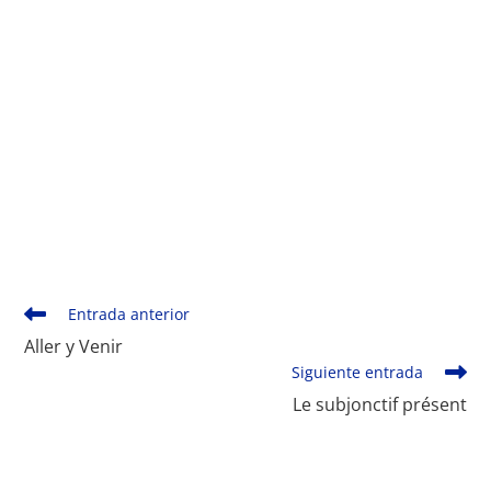
Monde Français
Leer
Entrada anterior
más
Aller y Venir
artículos
Siguiente entrada
Le subjonctif présent