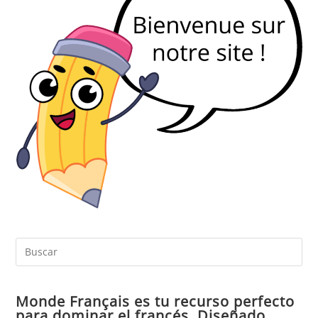
Pul
Es
par
Monde Français es tu recurso perfecto
cer
para dominar el francés. Diseñado
el