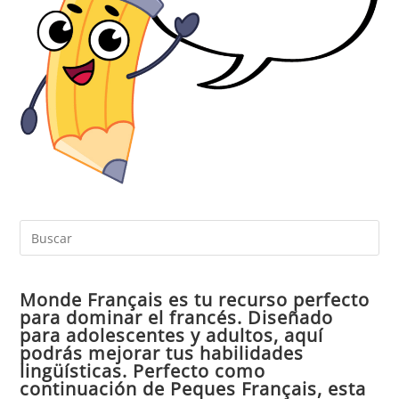
Pul
Es
par
Monde Français es tu recurso perfecto
cer
para dominar el francés. Diseñado
el
para adolescentes y adultos, aquí
pan
podrás mejorar tus habilidades
de
lingüísticas. Perfecto como
continuación de Peques Français, esta
bú