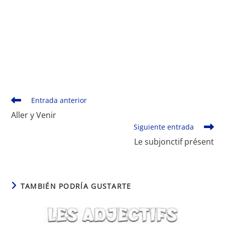
Monde Français
Leer
Entrada anterior
más
Aller y Venir
artículos
Siguiente entrada
Le subjonctif présent
TAMBIÉN PODRÍA GUSTARTE