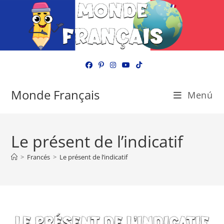
Ir
al
contenido
Monde Français
Menú
Le présent de l’indicatif
>
Francés
>
Le présent de l’indicatif