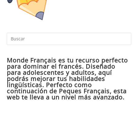
Pul
Es
par
Monde Français es tu recurso perfecto
cer
para dominar el francés. Diseñado
el
para adolescentes y adultos, aquí
pan
podrás mejorar tus habilidades
de
lingüísticas. Perfecto como
continuación de Peques Français, esta
bú
web te lleva a un nivel más avanzado.