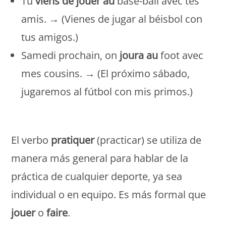
Tu
viens de jouer au
base-ball avec tes
amis. → (Vienes de jugar al béisbol con
tus amigos.)
Samedi prochain, on
joura au
foot avec
mes cousins. → (El próximo sábado,
jugaremos al fútbol con mis primos.)
Monde Français
El verbo
pratiquer
(practicar) se utiliza de
manera más general para hablar de la
práctica de cualquier deporte, ya sea
individual o en equipo. Es más formal que
jouer
o
faire
.