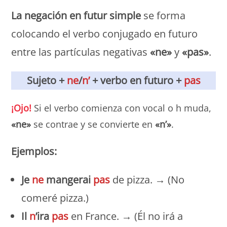
La negación en futur simple
se forma
colocando el verbo conjugado en futuro
entre las partículas negativas
«ne»
y
«pas»
.
Sujeto +
ne
/
n’
+ verbo en futuro +
pas
¡Ojo!
Si el verbo comienza con vocal o h muda,
«ne»
se contrae y se convierte en
«n’»
.
Ejemplos:
Je
ne
mangerai
pas
de pizza. → (No
comeré pizza.)
Il
n
’ira
pas
en France. → (Él no irá a