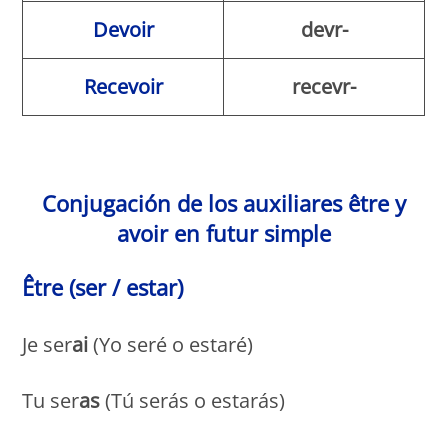
Devoir
devr-
Recevoir
recevr-
Conjugación de los auxiliares être y
avoir en futur simple
Être (ser / estar)
Je ser
ai
(Yo seré o estaré)
Tu ser
as
(Tú serás o estarás)