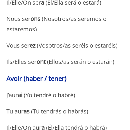
Il/Elle/On ser
a
(El/Ella será o estará)
Nous ser
ons
(Nosotros/as seremos o
estaremos)
Vous ser
ez
(Vosotros/as seréis o estaréis)
Ils/Elles ser
ont
(Ellos/as serán o estarán)
Avoir (haber / tener)
J’aur
ai
(Yo tendré o habré)
Tu aur
as
(Tú tendrás o habrás)
Il/Elle/On aur
a
(Él/Ella tendrá o habrá)