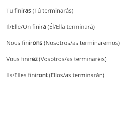
Tu finir
as
(Tú terminarás)
Il/Elle/On finir
a
(Él/Ella terminará)
Nous finir
ons
(Nosotros/as terminaremos)
Vous finir
ez
(Vosotros/as terminaréis)
Ils/Elles finir
ont
(Ellos/as terminarán)
Monde Français