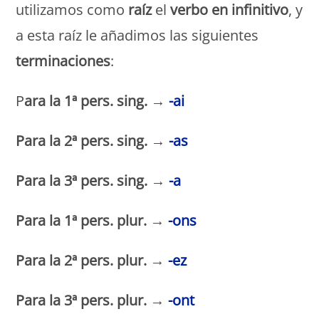
utilizamos como
raíz
el
verbo en infinitivo
, y
a esta raíz le añadimos las siguientes
terminaciones
:
P
ara la 1ª pers. sing. →
-ai
Para la 2ª pers. sing. →
-as
Para la 3ª pers. sing.
→
-a
Para la
1ª pers. plur. →
-ons
Para la 2ª pers. plur. →
-ez
Para la 3ª pers. plur. →
-ont