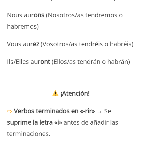
Nous aur
ons
(Nosotros/as tendremos o
habremos)
Vous aur
ez
(Vosotros/as tendréis o habréis)
Ils/Elles aur
ont
(Ellos/as tendrán o habrán)
Monde Français
¡Atención!
⇨
Verbos terminados en «-rir»
→ Se
suprime la letra «i»
antes de añadir las
terminaciones.