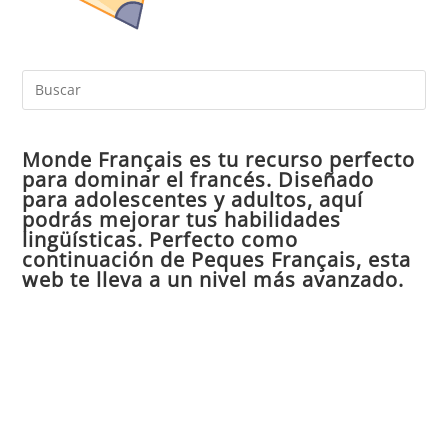
Pul
Es
par
Monde Français es tu recurso perfecto
cer
para dominar el francés. Diseñado
el
para adolescentes y adultos, aquí
pan
podrás mejorar tus habilidades
de
lingüísticas. Perfecto como
continuación de Peques Français, esta
bú
web te lleva a un nivel más avanzado.