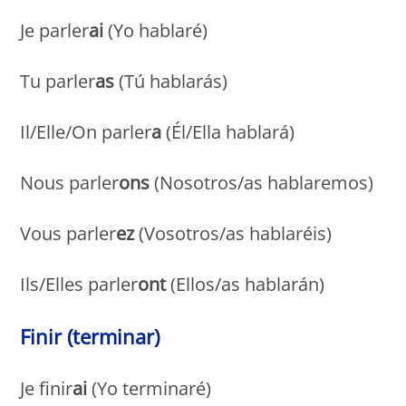
Je parler
ai
(Yo hablaré)
Tu parler
as
(Tú hablarás)
Il/Elle/On parler
a
(Él/Ella hablará)
Nous parler
ons
(Nosotros/as hablaremos)
Vous parler
ez
(Vosotros/as hablaréis)
Ils/Elles parler
ont
(Ellos/as hablarán)
Finir (terminar)
Je finir
ai
(Yo terminaré)