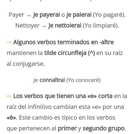
Payer →
Je payerai
o
je paierai
(Yo pagaré).
Nettoyer →
Je nettoierai
(Yo limpiaré).
⇨
Algunos verbos terminados en -aître
mantienen la
tilde circunfleja (^)
en su raíz
al conjugarse.
Je
connaîtrai
(Yo conoceré)
⇨
Los verbos que tienen una «e» corta
en la
raíz del infinitivo cambian esta «e» por una
«è»
. Este cambio es típico en los verbos
que pertenecen al
primer
y
segundo grupo
.