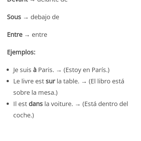
Sous
→ debajo de
Entre
→ entre
Ejemplos:
Je suis
à
Paris. → (Estoy en París.)
Le livre est
sur
la table. → (El libro está
sobre la mesa.)
Il est
dans
la voiture. → (Está dentro del
coche.)
Monde Français