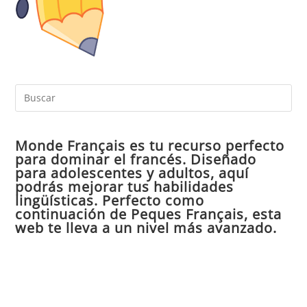
Pul
Es
par
Monde Français es tu recurso perfecto
cer
para dominar el francés. Diseñado
el
para adolescentes y adultos, aquí
pan
podrás mejorar tus habilidades
de
lingüísticas. Perfecto como
continuación de Peques Français, esta
bú
web te lleva a un nivel más avanzado.