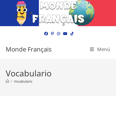
Ir
al
contenido
Monde Français
Menú
Vocabulario
>
Vocabulario
Monde Français