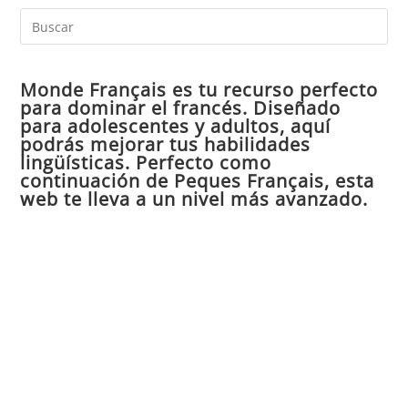
Pul
Es
par
Monde Français es tu recurso perfecto
cer
para dominar el francés. Diseñado
el
para adolescentes y adultos, aquí
pan
podrás mejorar tus habilidades
de
lingüísticas. Perfecto como
continuación de Peques Français, esta
bú
web te lleva a un nivel más avanzado.