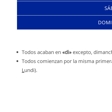
SÁ
DOMI
Todos acaban en
«di»
excepto, dimanc
Todos comienzan por la misma primera 
L
undi).