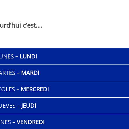
urd’hui c’est….
Monde Français
UNES
– LUNDI
ARTES
–
MARDI
COLES –
MERCREDI
UEVES –
JEUDI
RNES –
VENDREDI