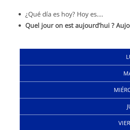
¿Qué día es hoy? Hoy es….
Quel jour on est aujourd’hui ? Aujo
L
M
MIÉR
J
VIE