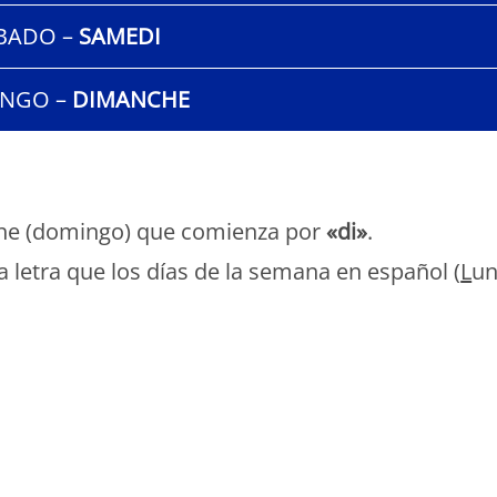
BADO –
SAMEDI
NGO –
DIMANCHE
he (domingo) que comienza por
«di»
.
letra que los días de la semana en español (
L
u
Monde Français