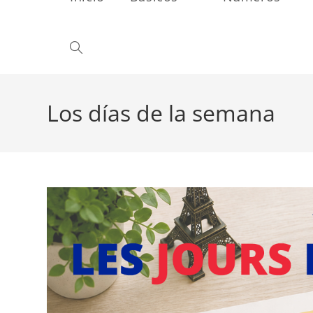
Alternar
búsqueda
Los días de la semana
de
la
web