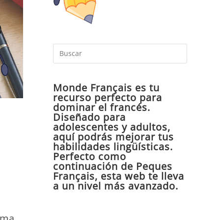
Pulsa
Escape
para
Monde Français es tu
cerrar
recurso perfecto para
el
dominar el francés.
panel
Diseñado para
de
adolescentes y adultos,
aquí podrás mejorar tus
búsqueda
habilidades lingüísticas.
Perfecto como
continuación de Peques
Français, esta web te lleva
a un nivel más avanzado.
oma,