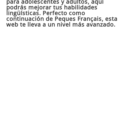
para adolescentes y adultos, aquí
pan
podrás mejorar tus habilidades
de
lingüísticas. Perfecto como
continuación de Peques Français, esta
bú
web te lleva a un nivel más avanzado.