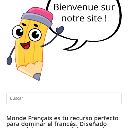
Pul
Es
par
Monde Français es tu recurso perfecto
cer
para dominar el francés. Diseñado
el