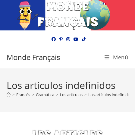
Ir
al
contenido
Monde Français
Menú
Los artículos indefinidos
>
Francés
>
Gramática
>
Los artículos
>
Los artículos indefinidos