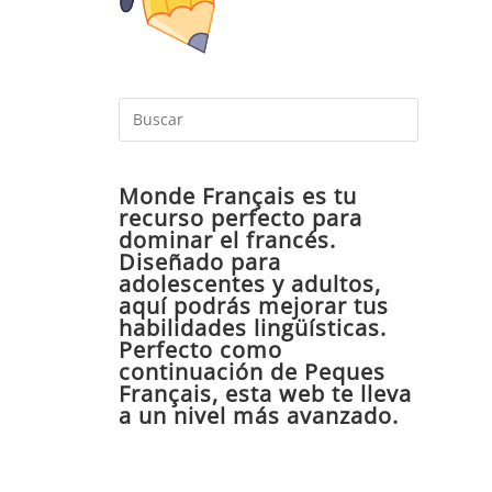
Pulsa
Escape
para
Monde Français es tu
cerrar
recurso perfecto para
el
dominar el francés.
panel
Diseñado para
de
adolescentes y adultos,
aquí podrás mejorar tus
búsqueda
habilidades lingüísticas.
Perfecto como
continuación de Peques
Français, esta web te lleva
a un nivel más avanzado.