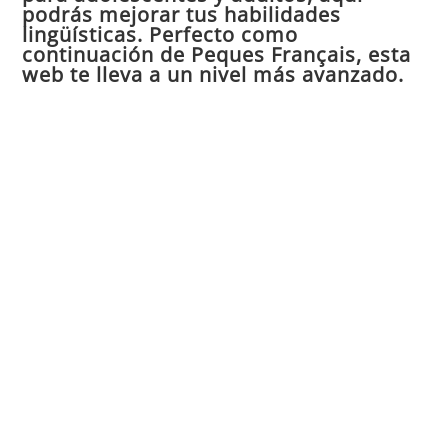
pan
podrás mejorar tus habilidades
de
lingüísticas. Perfecto como
continuación de Peques Français, esta
bú
web te lleva a un nivel más avanzado.