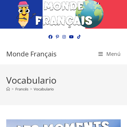
Ir
al
contenido
Monde Français
Menú
Vocabulario
>
Francés
>
Vocabulario