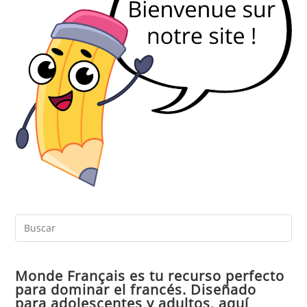
Pul
Es
par
Monde Français es tu recurso perfecto
cer
para dominar el francés. Diseñado
el
para adolescentes y adultos, aquí