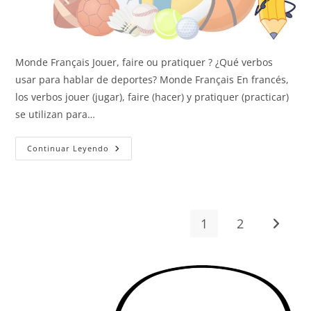
Monde Français Jouer, faire ou pratiquer ? ¿Qué verbos
usar para hablar de deportes? Monde Français En francés,
los verbos jouer (jugar), faire (hacer) y pratiquer (practicar)
se utilizan para…
Los
Continuar Leyendo
Verbos
Jouer,
Faire
Y
Pratiquer
1
2
Ir a la 