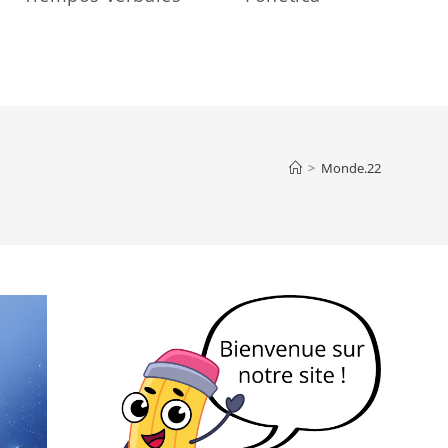
>
Monde.22