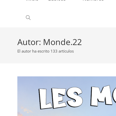
Alternar
búsqueda
Autor:
Monde.22
El autor ha escrito 133 artículos
de
la
web