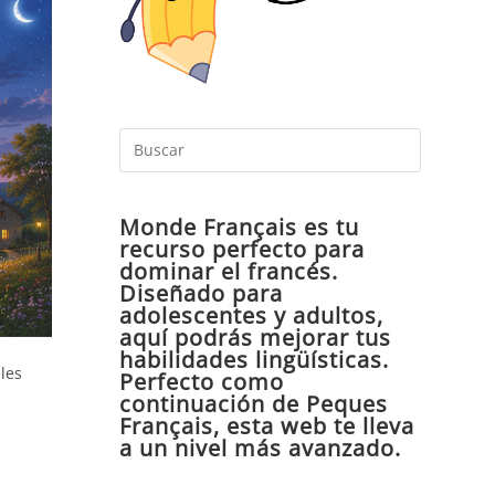
Pulsa
Escape
para
Monde Français es tu
cerrar
recurso perfecto para
el
dominar el francés.
panel
Diseñado para
de
adolescentes y adultos,
aquí podrás mejorar tus
búsqueda
habilidades lingüísticas.
les
Perfecto como
continuación de Peques
Français, esta web te lleva
a un nivel más avanzado.