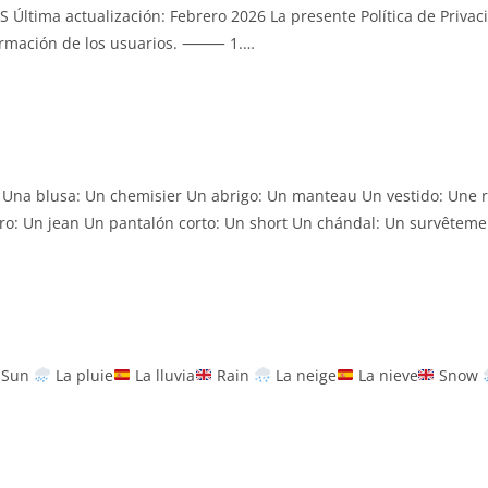
tima actualización: Febrero 2026 La presente Política de Privac
nformación de los usuarios. ⸻ 1.…
Una blusa: Un chemisier Un abrigo: Un manteau Un vestido: Une 
ro: Un jean Un pantalón corto: Un short Un chándal: Un survêtem
Sun
La pluie
La lluvia
Rain
La neige
La nieve
Snow