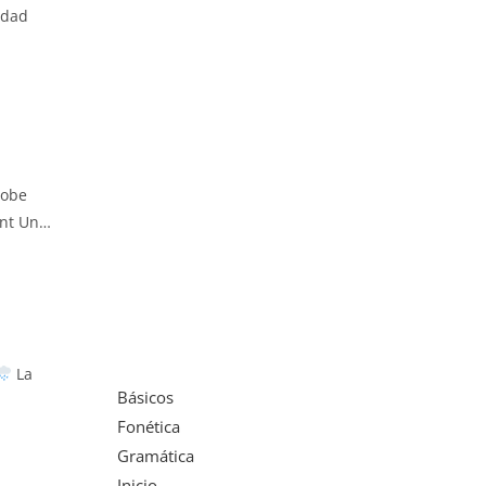
idad
robe
ent Un…
La
Básicos
Fonética
Gramática
Inicio