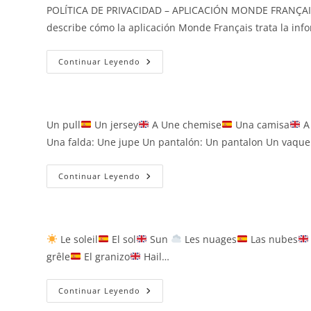
POLÍTICA DE PRIVACIDAD – APLICACIÓN MONDE FRANÇAIS Úl
describe cómo la aplicación Monde Français trata la i
Política
Continuar Leyendo
De
Privacidad
Un pull
Un jersey
A Une chemise
Una camisa
A 
Una falda: Une jupe Un pantalón: Un pantalon Un vaque
La
Continuar Leyendo
Ropa
Le soleil
El sol
Sun
Les nuages
Las nubes
grêle
El granizo
Hail…
El
Continuar Leyendo
Clima