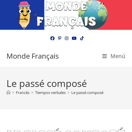
Ir
al
contenido
Monde Français
Menú
Le passé composé
>
Francés
>
Tiempos verbales
>
Le passé composé