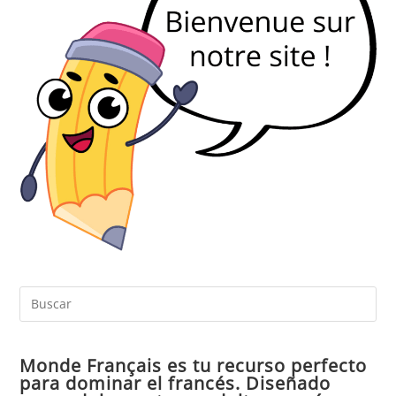
Pul
Es
par
Monde Français es tu recurso perfecto
cer
para dominar el francés. Diseñado
el