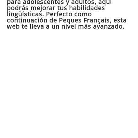
para adolescentes y adultos, aquí
pan
podrás mejorar tus habilidades
de
lingüísticas. Perfecto como
continuación de Peques Français, esta
bú
web te lleva a un nivel más avanzado.