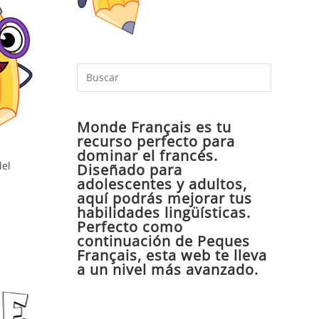
Pulsa
Escape
para
Monde Français es tu
cerrar
recurso perfecto para
el
dominar el francés.
panel
del
Diseñado para
de
adolescentes y adultos,
aquí podrás mejorar tus
búsqueda
habilidades lingüísticas.
Perfecto como
continuación de Peques
Français, esta web te lleva
a un nivel más avanzado.