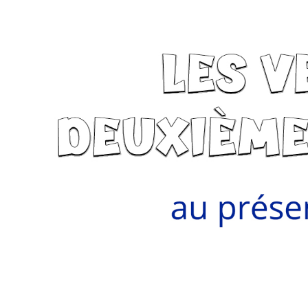
(-
Ir
-
Re
-
Oir)