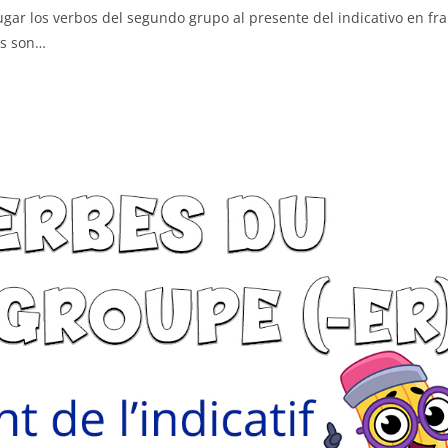
gar los verbos del segundo grupo al presente del indicativo en fr
és son…