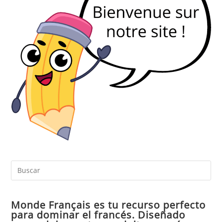
Pul
Es
par
Monde Français es tu recurso perfecto
cer
para dominar el francés. Diseñado
el