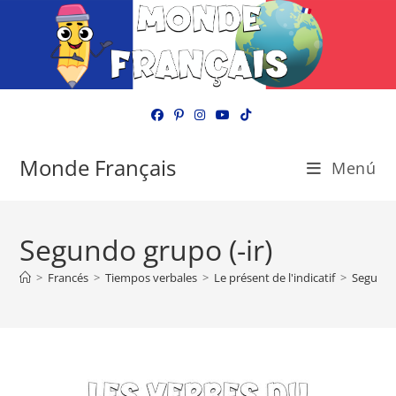
Ir
al
contenido
Monde Français
Menú
Segundo grupo (-ir)
>
Francés
>
Tiempos verbales
>
Le présent de l'indicatif
>
Segundo 