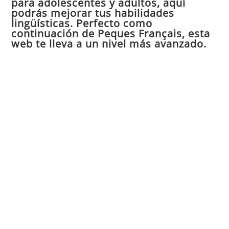
para adolescentes y adultos, aquí
pan
podrás mejorar tus habilidades
de
lingüísticas. Perfecto como
continuación de Peques Français, esta
bú
web te lleva a un nivel más avanzado.