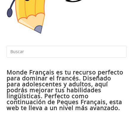
Pul
Es
par
Monde Français es tu recurso perfecto
cer
para dominar el francés. Diseñado
el
para adolescentes y adultos, aquí
pan
podrás mejorar tus habilidades
de
lingüísticas. Perfecto como
continuación de Peques Français, esta
bú
web te lleva a un nivel más avanzado.