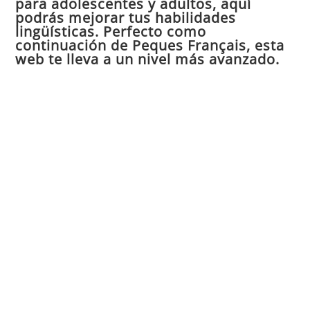
para adolescentes y adultos, aquí
pan
podrás mejorar tus habilidades
de
lingüísticas. Perfecto como
continuación de Peques Français, esta
bú
web te lleva a un nivel más avanzado.