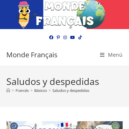
Ir
al
contenido
Monde Français
Menú
Saludos y despedidas
>
Francés
>
Básicos
>
Saludos y despedidas