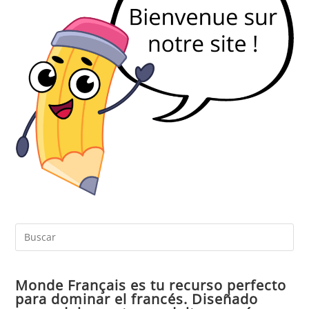
Pul
Es
par
Monde Français es tu recurso perfecto
cer
para dominar el francés. Diseñado
el