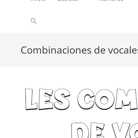
Alternar
búsqueda
Combinaciones de vocale
de
la
web