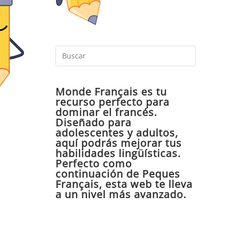
Pulsa
Escape
para
Monde Français es tu
cerrar
recurso perfecto para
el
dominar el francés.
panel
Diseñado para
de
adolescentes y adultos,
aquí podrás mejorar tus
búsqueda
habilidades lingüísticas.
Perfecto como
continuación de Peques
Français, esta web te lleva
a un nivel más avanzado.