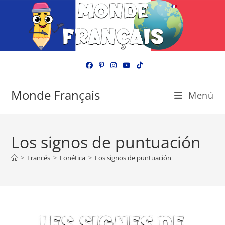
Ir
al
contenido
Monde Français
Menú
Los signos de puntuación
>
Francés
>
Fonética
>
Los signos de puntuación