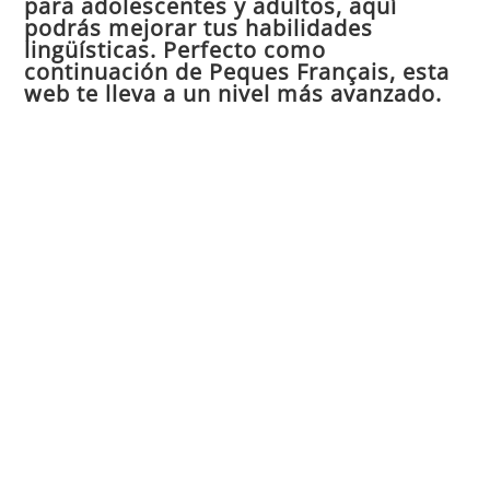
para adolescentes y adultos, aquí
pan
podrás mejorar tus habilidades
de
lingüísticas. Perfecto como
continuación de Peques Français, esta
bú
web te lleva a un nivel más avanzado.