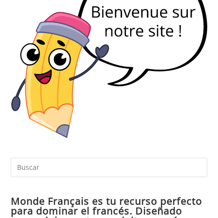
Pul
Es
par
Monde Français es tu recurso perfecto
cer
para dominar el francés. Diseñado
el