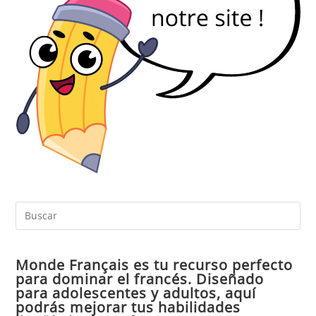
Pul
Es
par
Monde Français es tu recurso perfecto
cer
para dominar el francés. Diseñado
el
para adolescentes y adultos, aquí
pan
podrás mejorar tus habilidades
de