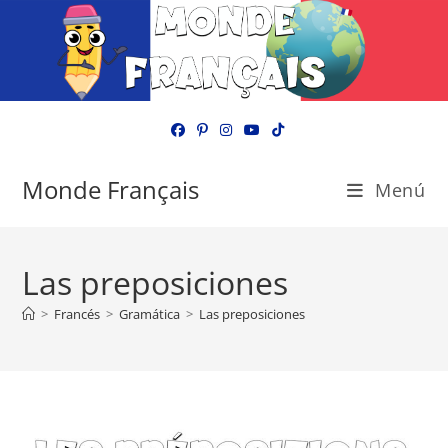
Ir
al
contenido
Monde Français
Menú
Las preposiciones
>
Francés
>
Gramática
>
Las preposiciones