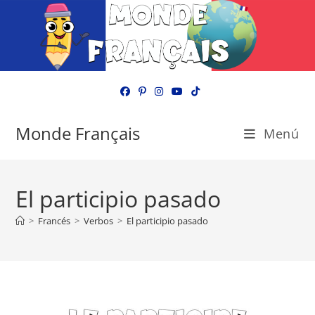
Ir
al
contenido
Monde Français
Menú
El participio pasado
>
Francés
>
Verbos
>
El participio pasado