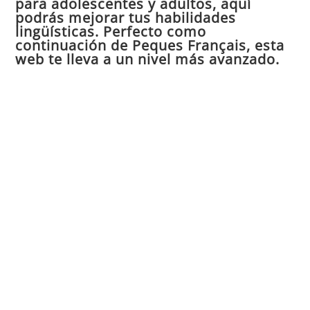
para adolescentes y adultos, aquí
pan
podrás mejorar tus habilidades
de
lingüísticas. Perfecto como
continuación de Peques Français, esta
bú
web te lleva a un nivel más avanzado.