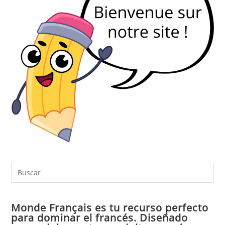
Pul
Es
par
Monde Français es tu recurso perfecto
cer
para dominar el francés. Diseñado
el