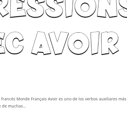
n francés Monde Français Avoir es uno de los verbos auxiliares más
te de muchas…