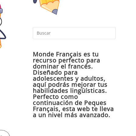
Pulsa
Escape
para
Monde Français es tu
cerrar
recurso perfecto para
el
dominar el francés.
panel
r
Diseñado para
de
adolescentes y adultos,
aquí podrás mejorar tus
búsqueda
habilidades lingüísticas.
Perfecto como
continuación de Peques
Français, esta web te lleva
a un nivel más avanzado.