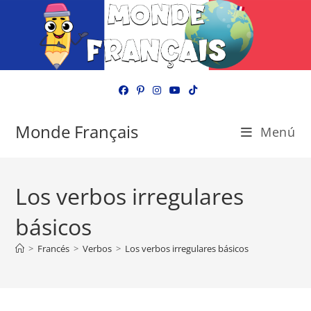
Ir
al
contenido
Monde Français
Menú
Los verbos irregulares
básicos
>
Francés
>
Verbos
>
Los verbos irregulares básicos