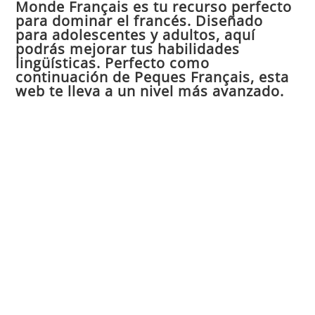
Monde Français es tu recurso perfecto
cer
para dominar el francés. Diseñado
el
para adolescentes y adultos, aquí
pan
podrás mejorar tus habilidades
de
lingüísticas. Perfecto como
continuación de Peques Français, esta
bú
web te lleva a un nivel más avanzado.