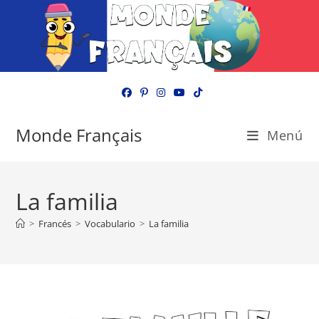
Ir
al
contenido
Monde Français
Menú
La familia
>
Francés
>
Vocabulario
>
La familia