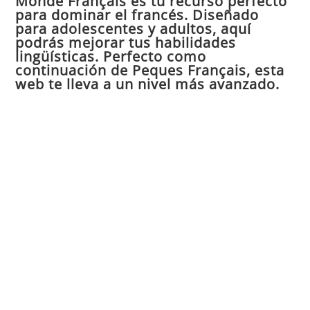
Monde Français es tu recurso perfecto
para dominar el francés. Diseñado
el
para adolescentes y adultos, aquí
pan
podrás mejorar tus habilidades
de
lingüísticas. Perfecto como
continuación de Peques Français, esta
bú
web te lleva a un nivel más avanzado.