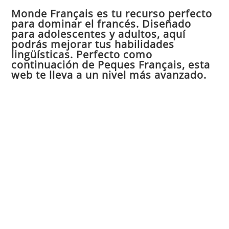
Monde Français es tu recurso perfecto
cer
para dominar el francés. Diseñado
el
para adolescentes y adultos, aquí
pan
podrás mejorar tus habilidades
de
lingüísticas. Perfecto como
continuación de Peques Français, esta
bú
web te lleva a un nivel más avanzado.