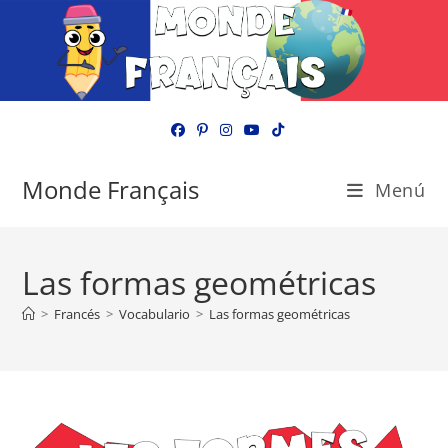
Ir
al
contenido
Monde Français
Menú
Las formas geométricas
>
Francés
>
Vocabulario
>
Las formas geométricas