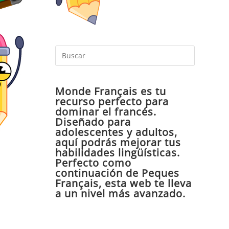
Pulsa
Escape
para
Monde Français es tu
cerrar
recurso perfecto para
el
dominar el francés.
panel
Diseñado para
de
adolescentes y adultos,
aquí podrás mejorar tus
búsqueda
habilidades lingüísticas.
Perfecto como
continuación de Peques
Français, esta web te lleva
a un nivel más avanzado.