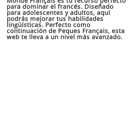
Monde Français es tu recurso perfecto
para dominar el francés. Diseñado
el
para adolescentes y adultos, aquí
pan
podrás mejorar tus habilidades
de
lingüísticas. Perfecto como
continuación de Peques Français, esta
bú
web te lleva a un nivel más avanzado.