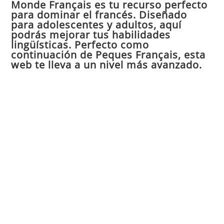
Monde Français es tu recurso perfecto
cer
para dominar el francés. Diseñado
el
para adolescentes y adultos, aquí
pan
podrás mejorar tus habilidades
de
lingüísticas. Perfecto como
continuación de Peques Français, esta
bú
web te lleva a un nivel más avanzado.