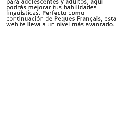
para adolescentes y adultos, aquí
pan
podrás mejorar tus habilidades
de
lingüísticas. Perfecto como
continuación de Peques Français, esta
bú
web te lleva a un nivel más avanzado.