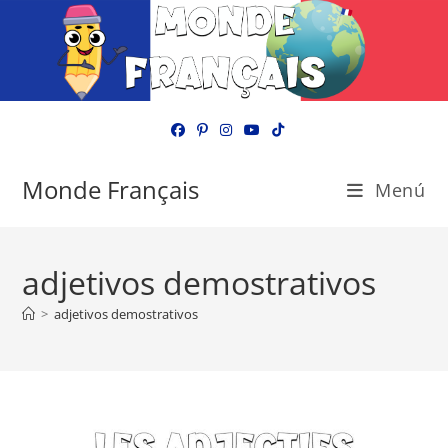
Ir
al
contenido
Monde Français
Menú
adjetivos demostrativos
>
adjetivos demostrativos