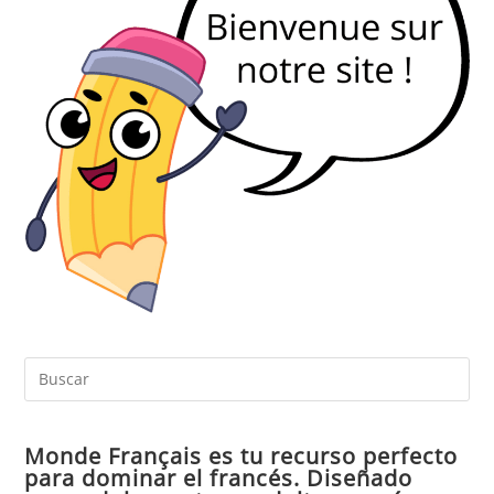
Pul
Es
par
Monde Français es tu recurso perfecto
cer
para dominar el francés. Diseñado
el