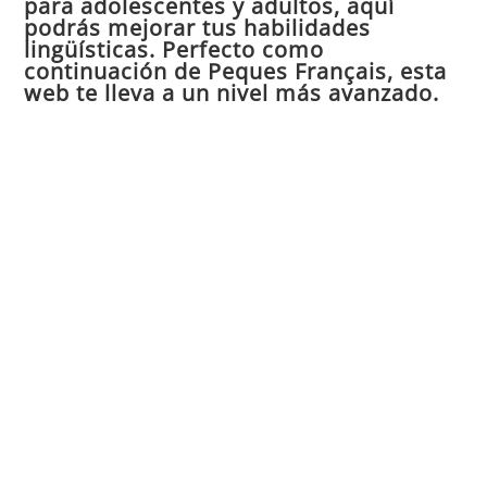
para adolescentes y adultos, aquí
pan
podrás mejorar tus habilidades
de
lingüísticas. Perfecto como
continuación de Peques Français, esta
bú
web te lleva a un nivel más avanzado.