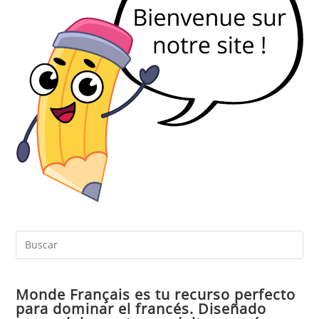
Pul
Es
par
Monde Français es tu recurso perfecto
cer
para dominar el francés. Diseñado
el