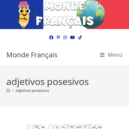
Ir
al
contenido
Monde Français
Menú
adjetivos posesivos
>
adjetivos posesivos