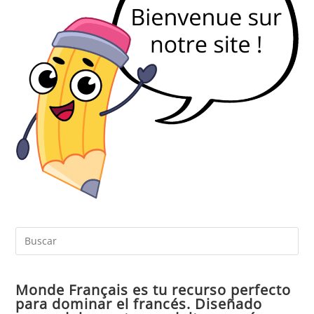
Pul
Es
par
Monde Français es tu recurso perfecto
cer
para dominar el francés. Diseñado
el