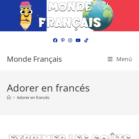
Ir
al
contenido
Monde Français
Menú
Adorer en francés
>
Adorer en francés