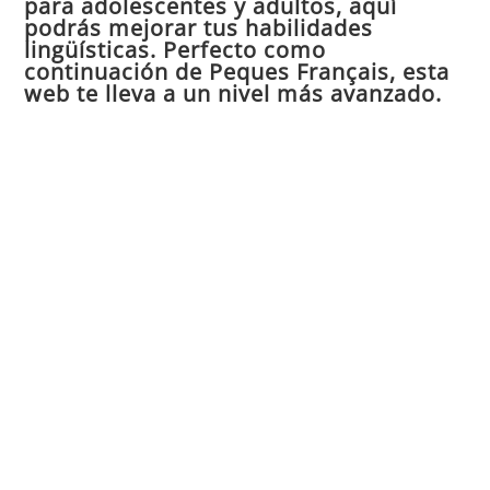
para adolescentes y adultos, aquí
pan
podrás mejorar tus habilidades
de
lingüísticas. Perfecto como
continuación de Peques Français, esta
bú
web te lleva a un nivel más avanzado.