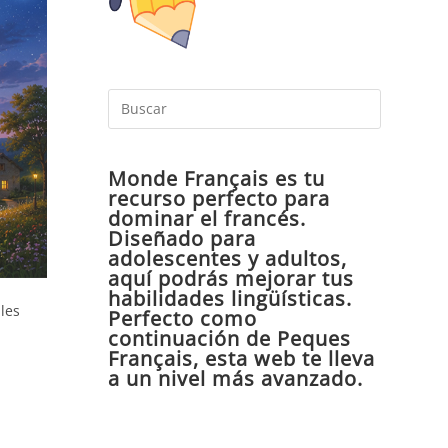
Pulsa
Escape
para
Monde Français es tu
cerrar
recurso perfecto para
el
dominar el francés.
panel
Diseñado para
de
adolescentes y adultos,
aquí podrás mejorar tus
búsqueda
habilidades lingüísticas.
les
Perfecto como
continuación de Peques
Français, esta web te lleva
a un nivel más avanzado.