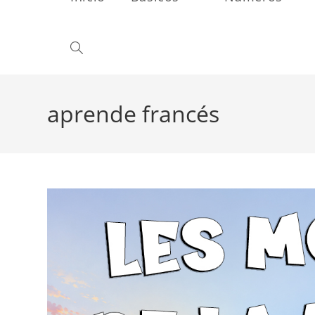
Alternar
búsqueda
aprende francés
de
la
web