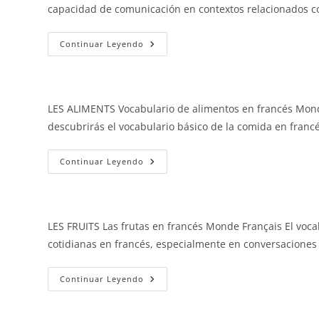
capacidad de comunicación en contextos relacionados co
Las
Continuar Leyendo
Verduras
LES ALIMENTS Vocabulario de alimentos en francés Monde
descubrirás el vocabulario básico de la comida en franc
Los
Continuar Leyendo
Alimentos
LES FRUITS Las frutas en francés Monde Français El voca
cotidianas en francés, especialmente en conversaciones
Las
Continuar Leyendo
Frutas