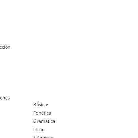
cción
iones
Básicos
Fonética
Gramática
Inicio
Números