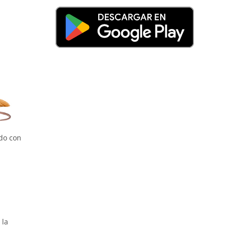
do con
 la