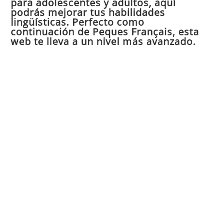
para adolescentes y adultos, aquí
pan
podrás mejorar tus habilidades
de
lingüísticas. Perfecto como
continuación de Peques Français, esta
bú
web te lleva a un nivel más avanzado.