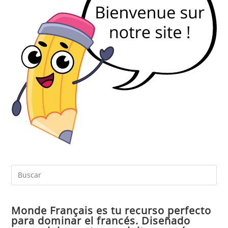
Pul
Es
par
Monde Français es tu recurso perfecto
cer
para dominar el francés. Diseñado
el