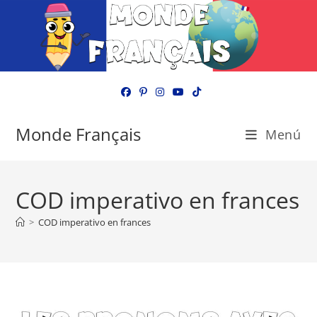
Ir
al
contenido
Monde Français
Menú
COD imperativo en frances
>
COD imperativo en frances