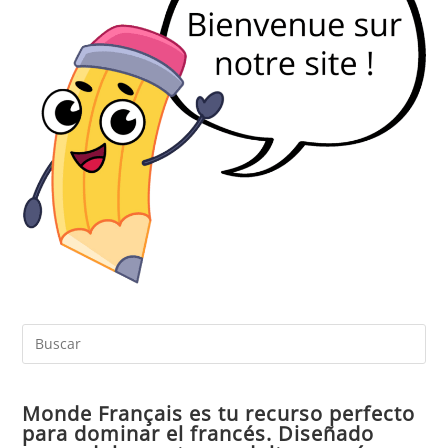
Pul
Es
par
Monde Français es tu recurso perfecto
cer
para dominar el francés. Diseñado
el