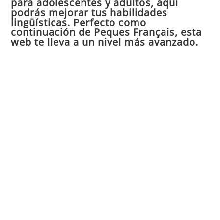
para adolescentes y adultos, aquí
pan
podrás mejorar tus habilidades
de
lingüísticas. Perfecto como
continuación de Peques Français, esta
bú
web te lleva a un nivel más avanzado.