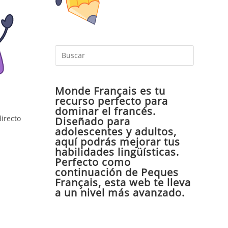
Pulsa
Escape
para
Monde Français es tu
cerrar
recurso perfecto para
el
dominar el francés.
panel
irecto
Diseñado para
de
adolescentes y adultos,
aquí podrás mejorar tus
búsqueda
habilidades lingüísticas.
Perfecto como
continuación de Peques
Français, esta web te lleva
a un nivel más avanzado.