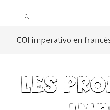
Alternar
búsqueda
COI imperativo en francé
de
la
web