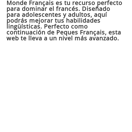
Monde Français es tu recurso perfecto
cer
para dominar el francés. Diseñado
el
para adolescentes y adultos, aquí
pan
podrás mejorar tus habilidades
de
lingüísticas. Perfecto como
continuación de Peques Français, esta
bú
web te lleva a un nivel más avanzado.