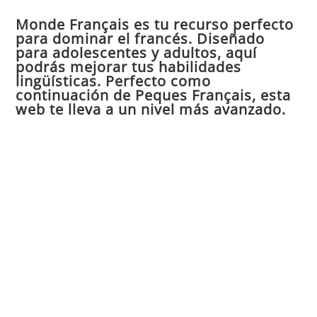
par
Monde Français es tu recurso perfecto
cer
para dominar el francés. Diseñado
el
para adolescentes y adultos, aquí
pan
podrás mejorar tus habilidades
de
lingüísticas. Perfecto como
continuación de Peques Français, esta
bú
web te lleva a un nivel más avanzado.