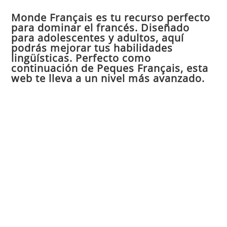
par
Monde Français es tu recurso perfecto
cer
para dominar el francés. Diseñado
el
para adolescentes y adultos, aquí
pan
podrás mejorar tus habilidades
de
lingüísticas. Perfecto como
continuación de Peques Français, esta
bú
web te lleva a un nivel más avanzado.