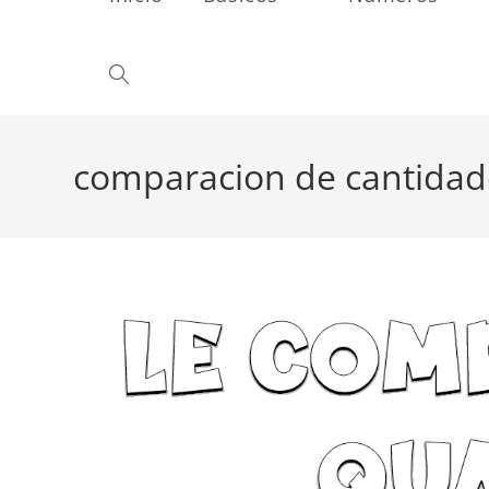
Alternar
búsqueda
comparacion de cantidad
de
la
web