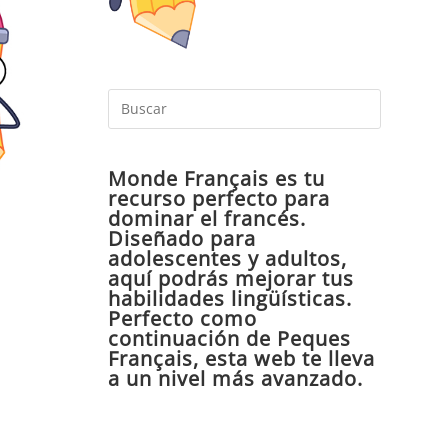
Pulsa
Escape
para
Monde Français es tu
cerrar
recurso perfecto para
el
dominar el francés.
panel
Diseñado para
de
adolescentes y adultos,
aquí podrás mejorar tus
búsqueda
habilidades lingüísticas.
Perfecto como
continuación de Peques
Français, esta web te lleva
a un nivel más avanzado.