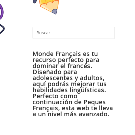
Pulsa
Escape
para
Monde Français es tu
cerrar
recurso perfecto para
el
dominar el francés.
panel
Diseñado para
de
adolescentes y adultos,
aquí podrás mejorar tus
búsqueda
habilidades lingüísticas.
Perfecto como
continuación de Peques
Français, esta web te lleva
a un nivel más avanzado.