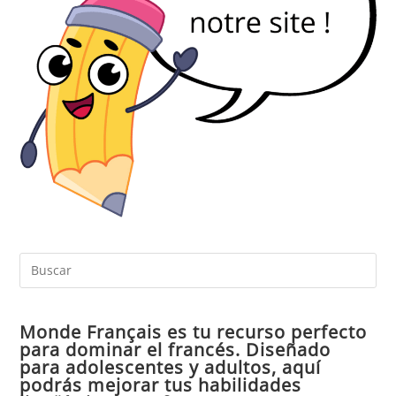
Pul
Es
par
Monde Français es tu recurso perfecto
cer
para dominar el francés. Diseñado
el
para adolescentes y adultos, aquí
pan
podrás mejorar tus habilidades
de