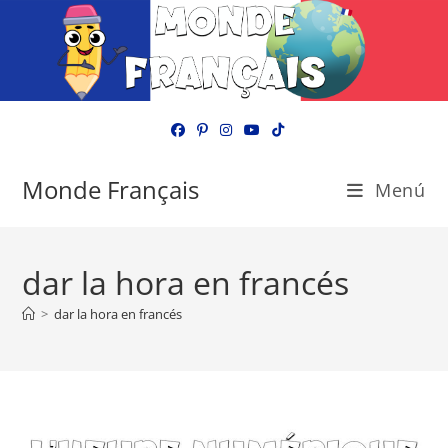
Ir
al
contenido
Monde Français
Menú
dar la hora en francés
>
dar la hora en francés