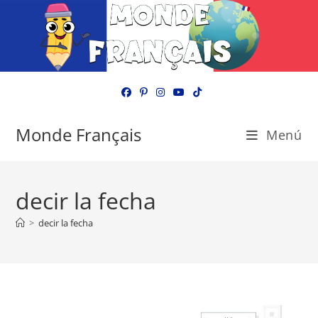
Ir
al
contenido
Monde Français
Menú
decir la fecha
>
decir la fecha